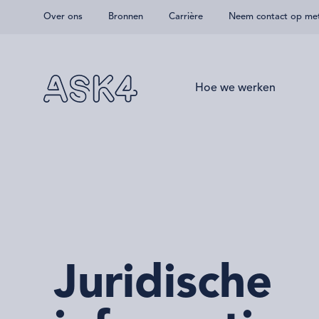
Over ons
Bronnen
Carrière
Neem contact op me
Overslaan naar hoofdinhoud
Hoe we werken
Juridische