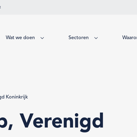
t
Wat we doen
Sectoren
Waaro
gd Koninkrijk
b, Verenigd