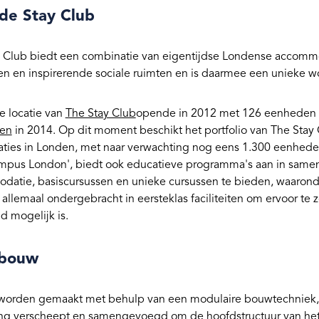
de Stay Club
 Club biedt een combinatie van eigentijdse Londense accommod
ten en inspirerende sociale ruimten en is daarmee een unieke w
e locatie van
The Stay Club
opende in 2012 met 126 eenheden
en
in 2014. Op dit moment beschikt het portfolio van The Sta
aties in Londen, met naar verwachting nog eens 1.300 eenhede
mpus London', biedt ook educatieve programma's aan in samen
atie, basiscursussen en unieke cursussen te bieden, waarond
 allemaal ondergebracht in eersteklas faciliteiten om ervoor te 
d mogelijk is.
 bouw
orden gemaakt met behulp van een modulaire bouwtechniek, d
g verscheept en samengevoegd om de hoofdstructuur van het ge