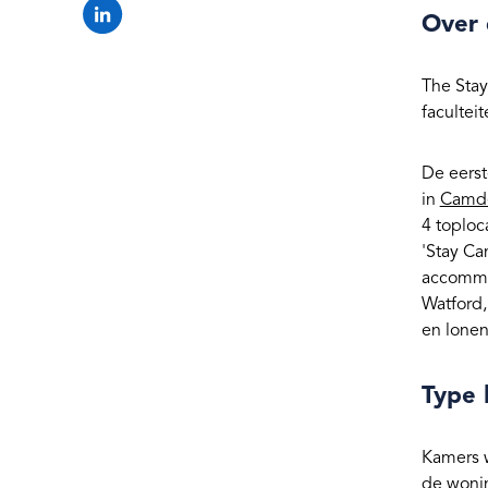
Over 
The Stay
facultei
De eerst
in
Camd
4 toploc
'Stay Ca
accommod
Watford,
en lonen
Type
Kamers w
de wonin