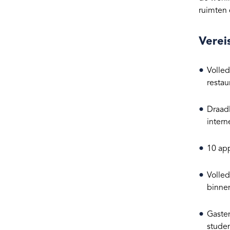
ruimten 
Verei
Volled
restau
Draadl
inter
10 app
Volled
binnen
Gasten
studen