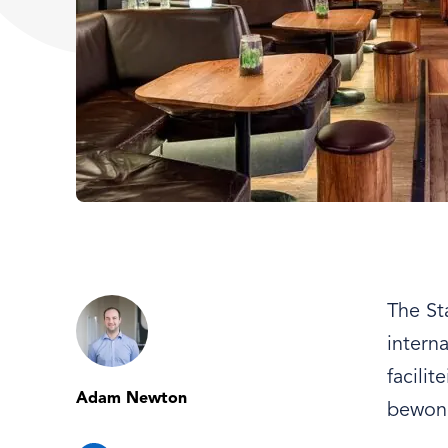
The St
intern
facili
Adam Newton
bewone