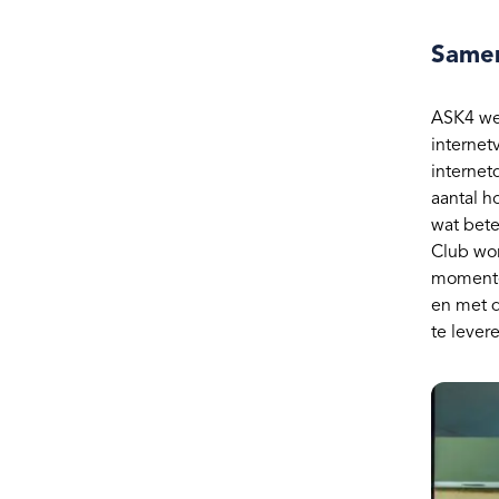
Samen
ASK4 wer
internet
internet
aantal h
wat bete
Club wor
momente
en met d
te lever