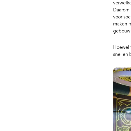
verwelko
Daarom w
voor soc
maken me
gebouw
Hoewel v
snel en 