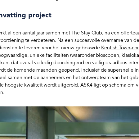
vatting project
kt al een aantal jaar samen met The Stay Club, na een offertea
voorziening te verbeteren. Na een succesvolle overname van 
diensten te leveren voor het nieuw gebouwde
Kentish Town-co
oogwaardige, unieke faciliteiten (waaronder bioscopen, klaslok
kent dat overal volledig doordringend en veilig draadloos inte
dt de komende maanden geopend, inclusief de supersnelle in
el samen met de aannemers en het ontwerpteam van het gebouw
e hoogste kwaliteit wordt uitgerold. ASK4 ligt op schema om va
en.